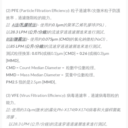
(2)
PFE
(Particle Filtration Efficiency): 粒子過濾率/次微米粒子防護
效率，過濾微顆粒的能力。
註
A
法(乳膠球法)
– 使用約
0.1μm
的聚苯乙烯乳膠球(PSL)，
以
28.3 LPM (公升/分鐘)
的流速穿過過濾層進來進行測試。
B
法(鹽霧法)
– 使用約
0.075μm (CMD)
的氯化納微粒(NaCl)，
以
85 LPM (公升/分鐘)
的流速穿過過濾層進來進行測試。
測試粒徑換算:
0.075
(或稱0.1)μm [
CMD
] =
0.26
(或稱0.3)μm
[
MMD
]。
CMD
= Count Median Diameter =
粒數中位數粒徑。
MMD
= Mass Median Diameter =
質量中位數粒徑。
PM2.5
指的是2.5μm [
MMD
]。
(3)
VFE
(Virus Filtration Efficiency): 病毒過濾率，過濾病毒顆粒的
能力。
註: 使用約3.0μm(微米)的霧化Phi-X174(ΦX174)病毒和大腸桿菌氣
溶膠，
以28.3 LPM (公升/分鐘)的流速穿過過濾層進來進行測試。