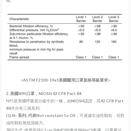
格。
<ASTM F2100-19e1美國醫用口罩規格等級要求>
2.
美國N95口罩，
NIOSH
42 CFR Part 84
:
N95是美國呼吸器分級中的一種，由
NIOSH
認證，其
42 CFR Part
84
共分有三個系列:
(1) N-
系列: 代表Not resistant to Oil，
可過濾非油性顆粒，但對
油性顆粒無抵擋能力。
測試方式: 使用直徑0.3 µm [MMD]的氯化鈉(NaCl)氣膠，以重量法