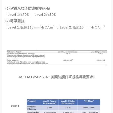
(1)
次微米粒子防護效率
(PFE)
Level 1
:
≧20%
；
Level 2
:
≧50%
(2)
呼吸阻抗
2
2
Level 1
: 吸氣
≦15 mmH
O/cm
；
Level 2
: 吸氣
≦5 mmH
O/cm
2
2
<ASTM F3502-2021美國防護口罩規格等級要求>