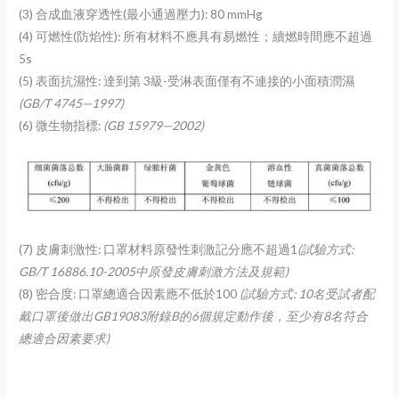
(3) 合成血液穿透性(最小通過壓力): 80 mmHg
(4) 可燃性(防焰性): 所有材料不應具有易燃性；續燃時間應不超過
5s
(5) 表面抗濕性: 達到第 3級-受淋表面僅有不連接的小面積潤濕
(GB/T 4745—1997)
(6) 微生物指標:
(GB 15979—2002)
(7) 皮膚刺激性: 口罩材料原發性刺激記分應不超過1
(
試驗方式:
GB/T 16886.10-2005中原發皮膚刺激方法及規範)
(8) 密合度: 口罩總適合因素應不低於100
(
試驗方式: 10名受試者配
戴口罩後做出GB19083附錄B的6個規定動作後，至少有8名符合
總適合因素要求)