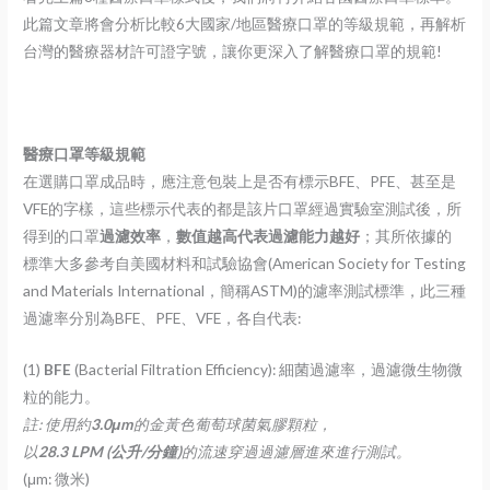
此篇文章將會分析比較6大國家/地區醫療口罩的等級規範，再解析
台灣的醫療器材許可證字號，讓你更深入了解醫療口罩的規範!
醫療口罩等級規範
在選購口罩成品時，應注意包裝上是否有標示BFE、PFE、甚至是
VFE的字樣，這些標示代表的都是該片口罩經過實驗室測試後，所
得到的口罩
過濾效率
，
數值越高代表過濾能力越好
；其所依據的
標準大多參考自美國材料和試驗協會(American Society for Testing
and Materials International，簡稱ASTM)的濾率測試標準，此三種
過濾率分別為BFE、PFE、VFE，各自代表:
(1)
BFE
(Bacterial Filtration Efficiency): 細菌過濾率，過濾微生物微
粒的能力。
註: 使用約
3.0μm
的金黃色葡萄球菌氣膠顆粒，
以
28.3 LPM (公升/分鐘)
的流速穿過過濾層進來進行測試。
(μm: 微米)