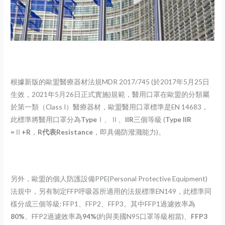
根據新版的歐盟醫療器材法規MDR 2017/745 (於2017年5月25日
生效，2021年5月26日正式實施)規範，醫用口罩在歐盟的分類屬
於第一類（Class I）醫療器材，歐盟醫用口罩標準是EN 14683，
此標準將醫用口罩分為
Type
Ⅰ、Ⅱ、
IIR
三個等級 (
Type
IIR
=
Ⅱ
+R
，
R代表Resistance
，即具備防潑濺能力)。
另外，歐盟的個人防護設備PPE(Personal Protective Equipment)
法規中，另有制定FFP呼吸器所適用的法規標準EN149，此標準同
樣分成三個等級: FFP1、FFP2、FFP3。其中FFP1過濾效率為
80%
、FFP2過濾效率為
94%
(約與美國N95口罩等級相當)、
FFP3