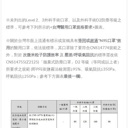
※未列出的Level 2、3外科手術口罩、以及外科手術D2防塵等級之
標準，可參考下列所示的
<台灣醫用口罩規格要求>
圖表。
※關於台灣市面上流通有標示或宣稱具有
等同
或
超過
”N95口罩”效
用
的醫用口罩，依法規標準，其口罩除了要符合CNS14774規範之
外，對於
次微米粒子防護效率
及
壓差/呼吸氣阻抗
的標準需改依
CNS14755(Z2125)「拋棄式防塵口罩」D2 等級（等同或以上者）
所要求之規範 (即PFE依鹽霧法檢測需≧95%、吸氣阻抗≦350Pa、
呼氣阻抗≦250Pa；參考下方圖表
最後一欄
)。