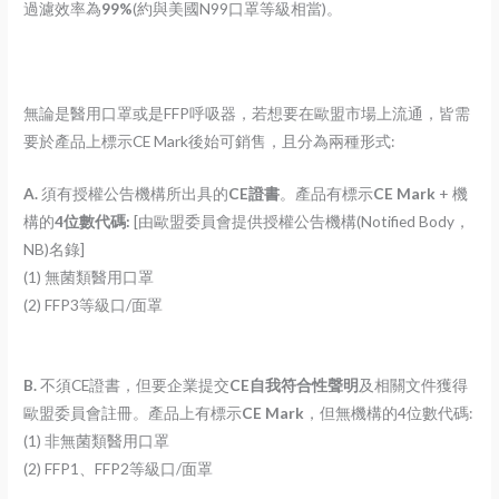
過濾效率為
99%
(約與美國N99口罩等級相當)。
無論是醫用口罩或是FFP呼吸器，若想要在歐盟市場上流通，皆需
要於產品上標示CE Mark後始可銷售，且分為兩種形式:
A.
須有授權公告機構所出具的
CE證書
。產品有標示
CE Mark
+ 機
構的
4位數代碼:
[由歐盟委員會提供授權公告機構(Notified Body，
NB)名錄]
(1) 無菌類醫用口罩
(2) FFP3等級口/面罩
B.
不須CE證書，但要企業提交
CE自我符合性聲明
及相關文件獲得
歐盟委員會註冊。產品上有標示
CE Mark
，但無機構的4位數代碼:
(1) 非無菌類醫用口罩
(2) FFP1、FFP2等級口/面罩