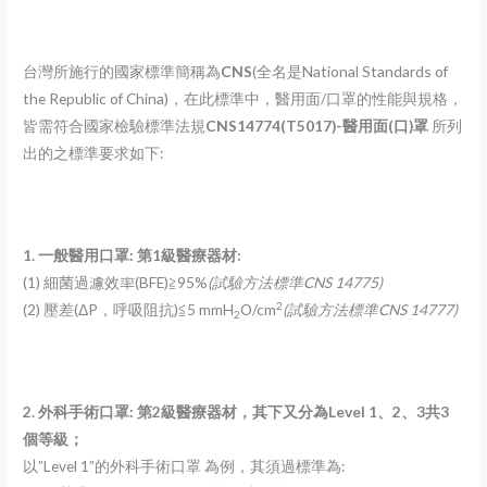
台灣所施行的國家標準簡稱為
CNS
(全名是National Standards of
the Republic of China)，在此標準中，醫用面/口罩的性能與規格，
皆需符合國家檢驗標準法規
CNS14774(T5017)-醫用面(口)罩
所列
出的之標準要求如下:
1. 一般醫用口罩: 第1級醫療器材:
(1) 細菌過濾效率(BFE)≧95%
(
試驗方法標準CNS 14775)
2
(2) 壓差(ΔP，呼吸阻抗)≦5 mmH
O/cm
(
試驗方法標準CNS 14777)
2
2. 外科手術口罩: 第2級醫療器材，其下又分為Level 1、2、3共3
個等級；
以”Level 1”的外科手術口罩 為例，其須過標準為: