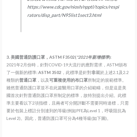
https://www.cdc.gov/niosh/npptl/topics/respi
rators/disp_part/N95list1sect3.html
3.
美國普通防護口罩，ASTM F3502(
*2021
年新增標準
)
:
2021年2月份時，針對COVID-19大流行的應對需求，ASTM頒布
了一個新的標準:
ASTM 3502
，此標準是針對
非
屬於上述2.1及2.2
種類的
普通口罩
，以及
可重複使用的布口罩
所制定的規範標準。
雖然普通防護口罩並不在此篇醫用口罩的介紹範疇，但是這是美
國首次針對普通防護口罩所制定的標準，故特別提出介紹。此標
準主要看以下2項指標，且兩者可分開評斷不需要同時達標，只需
要於包裝上標註分別達到的等級(例如PFE為Level 1，呼吸阻抗為
Level 2)。因此，普通防護口罩可分為4種等級(如下圖)。