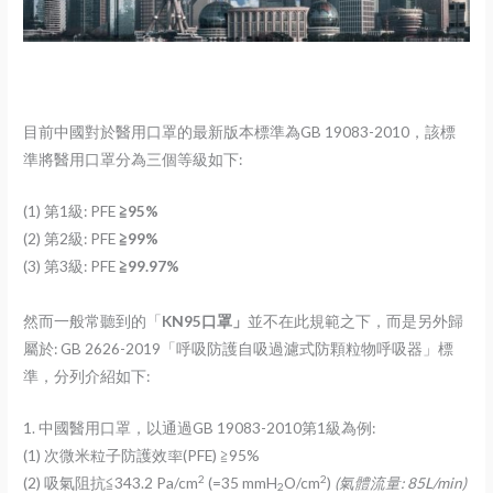
目前中國對於醫用口罩的最新版本標準為GB 19083-2010，該標
準將醫用口罩分為三個等級如下:
(1) 第1級: PFE
≧95%
(2) 第2級: PFE
≧99%
(3) 第3級: PFE
≧99.97%
然而一般常聽到的「
KN95口罩」
並不在此規範之下，而是另外歸
屬於: GB 2626-2019「呼吸防護自吸過濾式防顆粒物呼吸器」標
準，分列介紹如下:
1. 中國醫用口罩，以通過GB 19083-2010第1級為例:
(1) 次微米粒子防護效率(PFE) ≧95%
2
2
(2) 吸氣阻抗≦343.2 Pa/cm
(=35 mmH
O/cm
)
(
氣體流量: 85L/min)
2