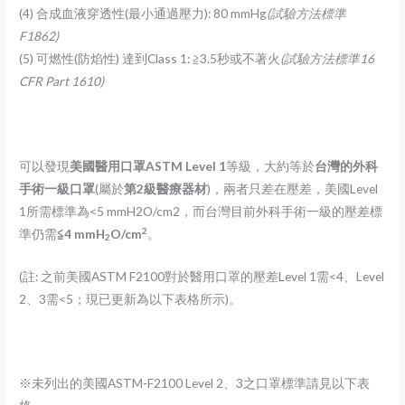
(4) 合成血液穿透性(最小通過壓力): 80 mmHg
(
試驗方法標準
F1862)
(5) 可燃性(防焰性) 達到Class 1: ≧3.5秒或不著火
(
試驗方法標準16
CFR Part 1610)
可以發現
美國醫用口罩ASTM Level 1
等級，大約等於
台灣的外科
手術一級口罩
(屬於
第2級醫療器材
)，兩者只差在壓差，美國Level
1所需標準為<5 mmH2O/cm2，而台灣目前外科手術一級的壓差標
2
準仍需
≦4 mmH
O/cm
。
2
(註: 之前美國ASTM F2100對於醫用口罩的壓差Level 1需<4、Level
2、3需<5；現已更新為以下表格所示)。
※未列出的美國ASTM-F2100 Level 2、3之口罩標準請見以下表