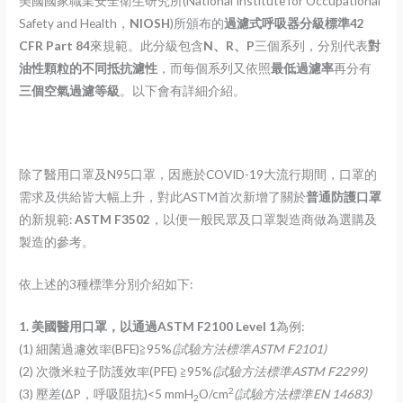
美國國家職業安全衛生研究所(National Institute for Occupational
Safety and Health，
NIOSH
)所頒布的
過濾式呼吸器分級標準42
CFR Part 84
來規範。此分級包含
N、R、P
三個系列，分別代表
對
油性顆粒的不同抵抗濾性
，而每個系列又依照
最低過濾率
再分有
三個空氣過濾等級
。以下會有詳細介紹。
除了醫用口罩及N95口罩，因應於COVID-19大流行期間，口罩的
需求及供給皆大幅上升，對此ASTM首次新增了關於
普通防護口罩
的新規範:
ASTM F3502
，以便一般民眾及口罩製造商做為選購及
製造的參考。
依上述的3種標準分別介紹如下:
1.
美國醫用口罩，以通過ASTM F2100 Level 1
為例:
(1) 細菌過濾效率(BFE)≧95%
(
試驗方法標準ASTM F2101)
(2) 次微米粒子防護效率(PFE) ≧95%
(
試驗方法標準ASTM F2299)
2
(3) 壓差(ΔP，呼吸阻抗)<5 mmH
O/cm
(
試驗方法標準EN 14683)
2