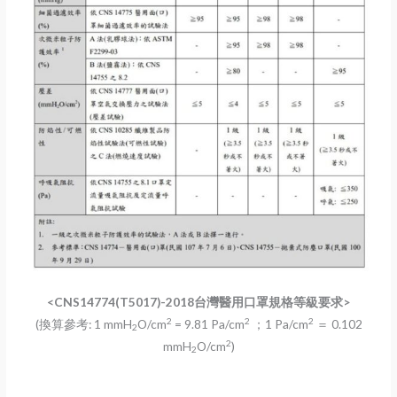
<CNS14774(T5017)-2018台灣醫用口罩規格等級要求>
2
2
2
(換算參考: 1 mmH
O/cm
= 9.81 Pa/cm
；1 Pa/cm
＝ 0.102
2
2
mmH
O/cm
)
2