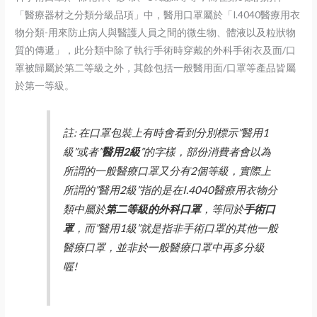
「醫療器材之分類分級品項」中，醫用口罩屬於「I.4040醫療用衣
物分類-用來防止病人與醫護人員之間的微生物、體液以及粒狀物
質的傳遞」，此分類中除了執行手術時穿戴的外科手術衣及面/口
罩被歸屬於第二等級之外，其餘包括一般醫用面/口罩等產品皆屬
於第一等級。
註: 在口罩包裝上有時會看到分別標示”醫用1
級”或者”
醫用2級
”的字樣，部份消費者會以為
所謂的一般醫療口罩又分有2個等級，實際上
所謂的”醫用2級”指的是在I.4040醫療用衣物分
類中屬於
第二等級的外科口罩
，等同於
手術口
罩
，而”醫用1級”就是指非手術口罩的其他一般
醫療口罩，並非於一般醫療口罩中再多分級
喔!