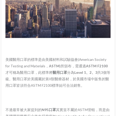
美國醫用口罩的標準是由美國材料和試驗協會(American Society
for Testing and Materials，
ASTM
)所頒布，需通過
ASTM F2100
才可稱為醫用口罩，此標準將
醫用口罩
分為
Level 1、2、3
共3個等
級。醫用口罩於美國屬於第II類醫療器材，於美國市場中販售的醫
用口罩皆須符合ASTM F2100標準始可合法銷售。
不過最常被大家提到的
N95口罩
其實並不屬於ASTM管轄，而是由