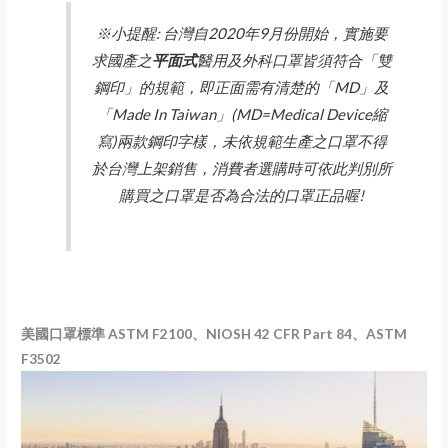
※小提醒: 台灣自2020年9月份開始，實施要
求國產之
平面式
醫用及外科口罩皆須符合「雙
鋼印」的規範，即正面需有清楚的「MD」及
「Made In Taiwan」(MD=Medical Device縮
寫)兩款鋼印字樣，未依規範生產之口罩不得
於台灣上架銷售，消費者選購時可依此判別所
購買之口罩是否為合法的口罩正品喔!
美國口罩標準 ASTM F2100、NIOSH
42 CFR Part 84
、ASTM
F3502