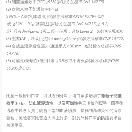
(1) 細菌過濾效率(BFE)≧95%
(
試驗方法標準CNS 14775)
(2) 次微米粒子防護效率(PFE)
≧95% – A法(乳膠球法)
(
試驗方法標準ASTM F2299-03)
或 ≧80% – B法(鹽霧法)
(
試驗方法標準CNS 14755 之 8.2)
(
註: 只有外科Level 1可二擇一使用，其餘Level 2、3皆須使用A法)
2
(3) 壓差(ΔP，呼吸阻抗)≦4 mmH
O/cm
(
試驗方法標準CNS 14777)
2
(4) 合成血液穿透性(最小通過壓力): 80 mmHg
(
試驗方法標準CNS
14776)
(5) 可燃性(防焰性) 達到1級: ≧3.5秒或不著火
(
試驗方法標準CNS
10285之C 法)
比起一般醫用口罩，可以看到外科手術口罩多增加了
微粒子防護
效率(PFE)
、
防血液穿透性
、以及
可燃性
共三項檢測標準；因手術
過程中醫護人員可能會面臨到血液噴濺、接觸到高傳染性的病原
微粒，風險著實比普通人高上許多，對於外科口罩的防護要求自
然須更高。