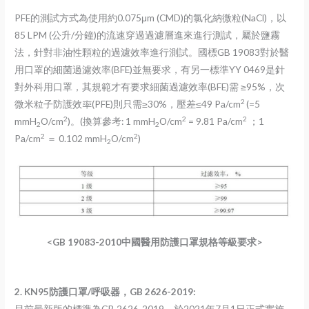
PFE的測試方式為使用約0.075μm (CMD)的氯化納微粒(NaCl)，以
85 LPM (公升/分鐘)的流速穿過過濾層進來進行測試，屬於鹽霧
法，針對非油性顆粒的過濾效率進行測試。國標GB 19083對於醫
用口罩的細菌過濾效率(BFE)並無要求，有另一標準YY 0469是針
對外科用口罩，其規範才有要求細菌過濾效率(BFE)需 ≥95%，次
2
微米粒子防護效率(PFE)則只需≥30%，壓差≤49 Pa/cm
(=5
2
2
2
mmH
O/cm
)。(換算參考: 1 mmH
O/cm
= 9.81 Pa/cm
；1
2
2
2
2
Pa/cm
＝ 0.102 mmH
O/cm
)
2
<GB 19083-2010中國醫用防護口罩規格等級要求>
2. KN95防護口罩/呼吸器，GB 2626-2019:
目前最新版的標準為GB 2626-2019，於2021年7月1日正式實施，