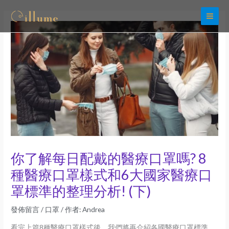
跳
至
主
要
內
容
你了解每日配戴的醫療口罩嗎? 8
種醫療口罩樣式和6大國家醫療口
罩標準的整理分析! (下)
發佈留言
/
口罩
/ 作者:
Andrea
看完上篇8種醫療口罩樣式後，我們將再介紹各國醫療口罩標準。