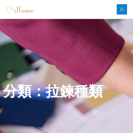
跳
至
主
要
內
容
分類：拉鍊種類