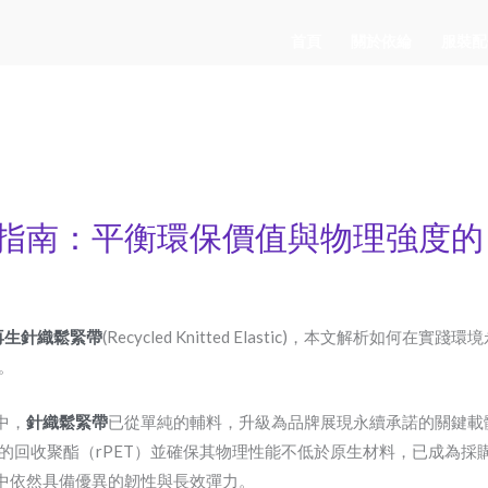
首頁
關於依綸
服裝配
指南：平衡環保價值與物理強度的 
再生針織鬆緊帶
(Recycled Knitted Elastic)，本文解析
。
中，
針織鬆緊帶
已從單純的輔料，升級為品牌展現永續承諾的關鍵載
品質的回收聚酯（rPET）並確保其物理性能不低於原生材料，已成為
中依然具備優異的韌性與長效彈力。