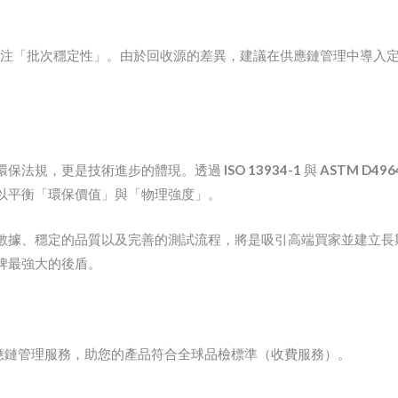
。
時，應更關注「批次穩定性」。由於回收源的差異，建議在供應鏈管理中導
環保法規，更是技術進步的體現。透過
ISO 13934-1
與
ASTM D496
以平衡「環保價值」與「物理強度」。
數據、穩定的品質以及完善的測試流程，將是吸引高端買家並建立長
牌最強大的後盾。
測試與供應鏈管理服務，助您的產品符合全球品檢標準（收費服務）。