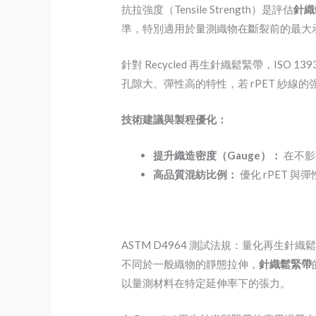
抗拉強度（Tensile Strength）是評估
針織
準，特別適用於量測織物在斷裂前的最大
針對 Recycled 再生針織鬆緊帶，IS
孔隙大、彈性高的特性，若 rPET 紗
技術建議與製程優化：
提升織造密度（Gauge）：
在不影
高品質混紡比例：
優化 rPET 與
ASTM D4964 測試法規：量化再生針
不同於一般織物的靜態拉伸，
針織鬆緊帶
以量測材料在特定延伸率下的張力。