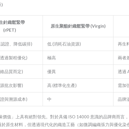
料）
生針織鬆緊帶
原生聚酯針織鬆緊帶 (Virgin)
(rPET)
S 認證、降低碳排)
低 (消耗石油資源)
再生
需透過製程優化)
極高
兩者
纖維品質而定)
優異
透過 
收源批次影響)
高 (標準化生產)
需加強
認證與溯源成本)
中
品牌
價值」上具有絕對領先。對於具備 ISO 14000 意識的品牌商而
上略遜於原生材料，但透過現代化的織造工藝（如微調編織張力與優化