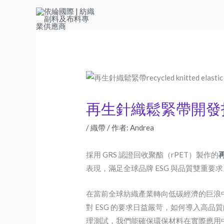
跳
至
主
要
內
容
再生針織鬆緊帶開發
/
織帶
/ 作者:
Andrea
採用 GRS 認證回收聚酯（rPET）製作的
表現，滿足全球品牌 ESG 與品質雙重要求
在當前全球紡織產業轉向低碳經濟的巨浪
對 ESG 的要求日益嚴苛，如何導入高
理測試，我們能確保環保材料在實際應用