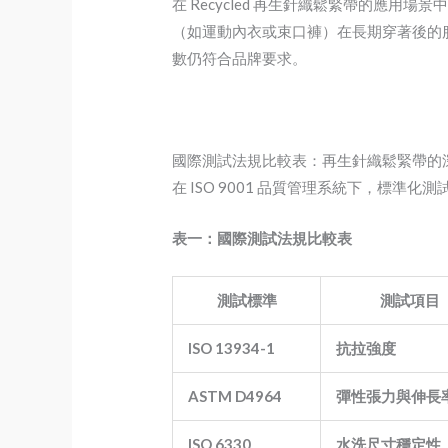
在 Recycled 再生針織鬆緊帶的應用
（如運動內衣或束口褲）在長期穿著後的服
數仍符合品牌要求。
國際測試法規比較表：再生針織鬆緊帶的
在 ISO 9001 品質管理系統下，標
表一：國際測試法規比較表
測試標準
測試項目
ISO 13934-1
抗拉強度
ASTM D4964
彈性張力與伸長
ISO 6330
水洗尺寸穩定性