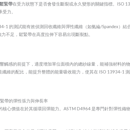
鬆緊帶
在受力狀態下是否會發生斷裂或永久變形的關鍵指標。ISO 13
承受力。
O 13934-1 的測試能有效偵測回收纖維與彈性纖維（如氨綸/Spand
線的強力不足，鬆緊帶在高度拉伸下容易出現斷裂點。
響觸感的前提下，適度增加單位面積內的總紗線量，能補強材料的
彈性纖維的配比，能提升整體的能量吸收能力，使其在 ISO 13934-1
織鬆緊帶的彈性張力與伸長率
的核心價值在於其循環回彈能力。ASTM D4964 是專門針對彈性織物（El