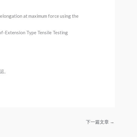
 elongation at maximum force using the
of-Extension Type Tensile Testing
認。
下一篇文章
→