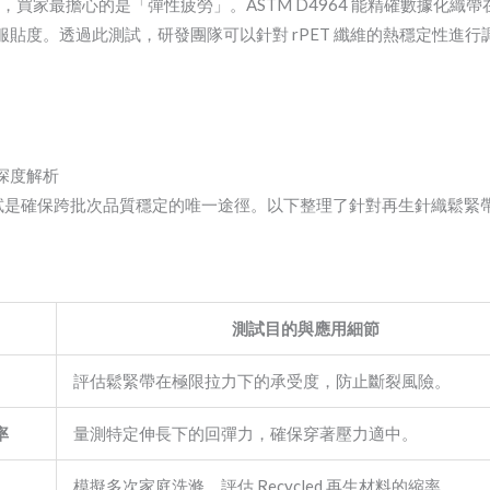
場景中，買家最擔心的是「彈性疲勞」。ASTM D4964 能精確數據
貼度。透過此測試，研發團隊可以針對 rPET 纖維的熱穩定性進
深度解析
準化測試是確保跨批次品質穩定的唯一途徑。以下整理了針對再生針織鬆
測試目的與應用細節
評估鬆緊帶在極限拉力下的承受度，防止斷裂風險。
率
量測特定伸長下的回彈力，確保穿著壓力適中。
模擬多次家庭洗滌，評估 Recycled 再生材料的縮率。