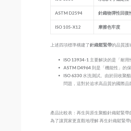
ASTM D2594
針織物彈性回復
ISO 105-X12
摩擦色牢度
上述四項標準構建了
針織鬆緊帶
的品質護
ISO 13934-1
主要解決的是「耐用
ASTM D4964
則是「機能性」的保
ISO 6330
水洗測試。由於回收聚酯
問題，這對於追求高品質的國際品
產品比較表：再生與原生聚酯針織鬆緊帶
為了讓買家更直觀地理解 再生針織鬆緊