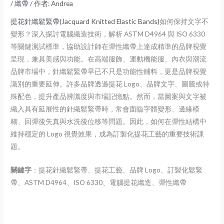
/
織帶
/ 作者:
Andrea
提花針織鬆緊帶(Jacquard Knitted Elastic Bands)
如何保持文字不
變形？深入探討電腦織造技術，解析 ASTM D4964 與 ISO 6330
等關鍵測試標準，協助設計師在彈性織帶上達成精準的品牌視覺
呈現，兼具美感與功能。
在高端服飾、運動機能服、內衣與潮流
品牌市場中，針織鬆緊帶早已不只是功能性輔料，更是品牌視覺
識別的重要延伸。許多品牌透過提花 Logo、品牌文字、圖騰或特
殊配色，提升產品辨識度與市場記憶點。然而，當圖案與文字被
織入具有延展性的針織鬆緊帶時，常會面臨字體變形、邊緣模
糊、回彈後失真與水洗後位移等問題。因此，如何在彈性結構中
維持穩定的 Logo 視覺效果，成為訂製化提花工藝的重要技術課
題。
關鍵字
：提花針織鬆緊帶、提花工藝、品牌 Logo、訂製化鬆緊
帶、ASTM D4964、ISO 6330、電腦提花織造、彈性織帶