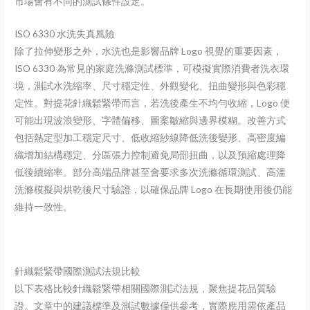
市場會有不同的測試條件設定。
ISO 6330 水洗失真風險
除了拉伸變形之外，水洗也是影響品牌 Logo 視覺的重要因素，
ISO 6330 為常見的家庭洗滌測試標準，可模擬實際消費者洗衣環
境，測試水洗縮率、尺寸穩定性、外觀變化、扭曲變形與色彩穩
定性。對提花針織鬆緊帶而言，若洗後產生不均勻收縮，Logo 便
可能出現波浪變形、字體偏移、圖案皺縮與邊界模糊。改善方式
包括熱定型加工穩定尺寸、低收縮紗線降低洗後變形、高密度編
織增加結構穩定、分區張力控制避免局部扭曲，以及預縮處理降
低後續縮率。部分高端品牌甚至會要求多次洗滌循環測試、高溫
洗滌模擬與烘乾後尺寸驗證，以確保品牌 Logo 在長期使用後仍能
維持一致性。
針織鬆緊帶國際測試法規比較
以下表格比較針織鬆緊帶相關國際測試法規，聚焦提花品質驗
證。文章中的建議標準及測試數據僅供參考，實際應用需依產品