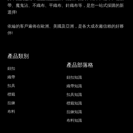
帶、魔鬼沾、不織布、平織布、針織布等，是您一站式採購的新
選擇!
依綸的客戶遍佈在歐洲、美國及亞洲，是各大成衣廠信賴的好夥
伴!
產品類別
產品部落格
鈕扣
織帶
鈕扣知識
扣具
織帶知識
標籤
扣具知識
拉鍊
標籤知識
布料
拉鍊知識
布料知識