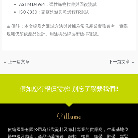
ASTM D4964
：彈性織物拉伸與回復測試
ISO 6330
：家庭洗滌與乾燥程序測試
⚠️
備註：本文提及之測試方法與數據為常見產業實務參考，實際
規範仍須依產品設計、用途與品牌技術標準確認。
←
上一篇文章
下一篇文章
→
假如您有報價需求! 別忘了聯繫我們!!
依綸國際有限公司
為服裝副料及布料專業的供應商，生產基地位
於中國及越南，產品涵蓋拉鍊、鈕扣、扣具、織帶、鞋帶、鬆緊