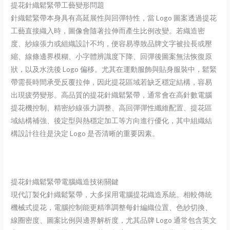
提花針織鬆緊帶工藝變形問題
針織鬆緊帶本身具有高延展性與回彈特性，當 Logo 圖案透過提花
工藝直接織入時，圖像會隨著拉伸而產生比例改變。若織造密
度、紗線張力或組織設計不均，便容易導致品牌文字被拉長或壓
縮、線條邊界模糊、小字體辨識度下降、回彈後圖案無法恢復原
狀，以及水洗後 Logo 偏移。尤其在運動服飾與貼身服裝中，鬆緊
帶需長時間承受反覆拉伸，因此提花區域若缺乏穩定結構，容易
出現疲勞變形。高品質的提花針織鬆緊帶，通常會在高針數電腦
提花機控制、精密紗線張力調整、高回彈彈性纖維配置、提花區
域結構補強、後定型與熱穩定加工等方向進行優化，其中組織結
構設計往往是決定 Logo 是否清晰的重要因素。
提花針織鬆緊帶電腦織造技術關鍵
現代訂製化針織鬆緊帶，大多採用電腦提花織造系統。相較傳統
機械式提花，電腦控制能更精準調整每針編織位置、色紗切換、
線圈密度、圖案比例與邊界解析度，尤其品牌 Logo 通常包含英文