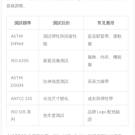
規格調整。
測試標準
測試目的
常見應用
ASTM
測試彈性與回復性
提花鬆緊帶、運動
D4964
能
服
服飾、內衣、機能
ISO 6330
家庭洗滌測試
服
ASTM
拉伸強度測試
高張力織帶
D5034
AATCC 135
水洗尺寸變化
成衣與彈性帶
ISO 105 系
品牌 Logo 配色驗
色牢度測試
列
證