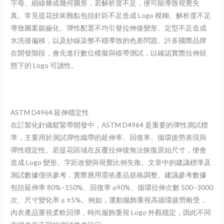
字母、細線條或幾何圖形，若解析度不足，便可能導致視覺失
真。常見提花技術難點包括針距不足造成 Logo 模糊、解析度不足
導致圖案鋸齒化、彈性配置不均引發拉伸後變形、定型不足造成
水洗後偏移，以及紗線染整不穩導致的色差問題。許多國際品牌
在開發階段，會先進行數位模擬與樣帶測試，以確認實際拉伸狀
態下的 Logo 可讀性。
ASTM D4964 延伸穩定性
在訂製化針織鬆緊帶開發中，ASTM D4964 是重要的彈性測試標
準，主要用於測試彈性織帶的延伸率、回復率、循環疲勞表現與
彈性穩定性。若提花區域在反覆拉伸後無法恢復原始尺寸，便會
造成 Logo 變形、字距改變與視覺比例失衡。文章中的建議標準及
測試數據僅供參考，實際應用需依產品規格調整。建議參考數據
包括延伸率 80%–150%、回復率 ≥90%、循環拉伸次數 500–3000
次、尺寸變化率 ≤ ±5%。例如，運動服飾重視高循環疲勞耐受，
內衣產品重視柔軟回彈，時尚服飾重視 Logo 外觀穩定，因此不同