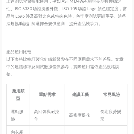
上述測試常會搭配使用，例如 ASTM D4964 驗證長期拉伸穩定
性、ISO 6330 驗證洗後外觀、ISO 105 驗證 Logo 顏色穩定度，當
品牌 Logo 涉及高對比色或特殊色時，色牢度測試更顯重要。這些
法規協助設計師選擇合規供應商，提升產品競爭力。
產品應用比較
以下表格比較訂製化針織鬆緊帶在不同應用需求下的差異。文章
中的建議標準及測試數據僅供參考，實際應用需依產品規格調
整。
應用類
重點需求
建議工藝
常見風險
型
運動服
高回彈與耐拉
長期疲勞變
高密度提花
飾
伸
形
內衣產