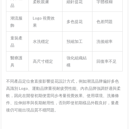
柔軟親膚
細針提花
字體模糊
品
潮流服
Logo 視覺效
多色提花
色差問題
飾
果
童裝產
水洗穩定
預縮加工
洗後縮率
品
醫療護
強化組織結
高尺寸穩定
回復率不足
具
構
不同產品定位會直接影響提花設計方式，例如潮流品牌偏好多色
高識別 Logo、運動品牌重視耐疲勞性能、內衣品牌強調舒適與柔
軟，因此在開發初期便需同步考量視覺效果、使用環境、洗滌條
件、拉伸頻率與長期耐用性，否則即使初期樣品外觀良好，量產
後仍可能出現品質不穩問題。